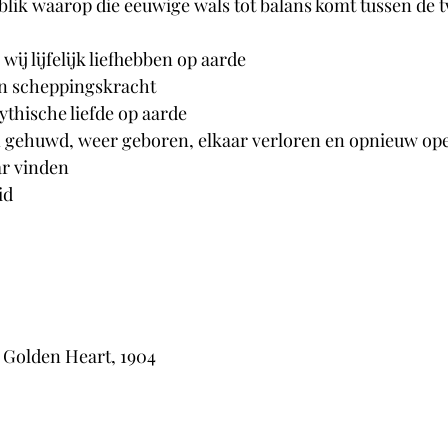
lik waarop die eeuwige wals tot balans komt tussen de t
wij lijfelijk liefhebben op aarde
en scheppingskracht
mythische liefde op aarde
en gehuwd, weer geboren, elkaar verloren en opnieuw op
ar vinden
id
Golden Heart, 1904