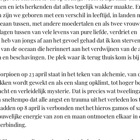
ken en iets herkenden dat alles tegelijk wakker maakte. E
 zijn we geboren met een verschil in leeftijd, in landen
ceaan tussen, met andere moedertalen en als twee vrouw
lagen tussen van vele levens van pure liefde, verdriet en 
heb van jongs af aan het gevoel gehad dat ik kon sterven
 van de oceaan die herinnert aan het verdwijnen van de a
en beschavingen. De plek waar ik terug thuis kom is bij
rpioen op 23 april staat in het teken van alchemie, van 
ekken wordt gewekt en als een slang opklimt, tot hoger b
cht en verleidelijk mysterie. Dat is precies wat tweelingz
neltempo dat alle angst en trauma uit het verleden los tr
hadden op 8 april is verbonden met het hieros gamos of sa
ouwelijke energie van zon en maan ontmoeten elkaar in 
verbinding.