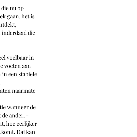
 die nu op 
ek gaan, het is 
ntdekt, 
 inderdaad die 
eel voelbaar in 
ie voeten aan 
in een stabiele 
.
slaten naarmate 
atie wanneer de 
 de ander, - 
t, hoe eerlijker 
t komt. Dat kan 