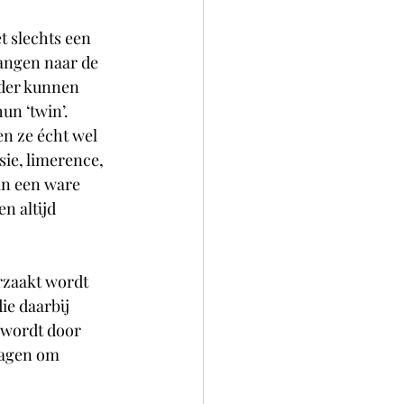
t slechts een 
langen naar de 
nder kunnen 
un ‘twin’.
n ze écht wel 
ie, limerence, 
an een ware 
 altijd 
rzaakt wordt 
ie daarbij 
 wordt door 
ragen om 