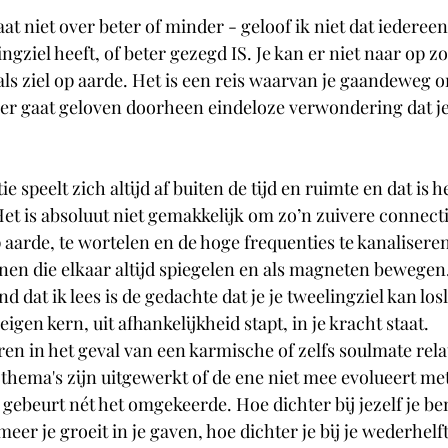
at niet over beter of minder - geloof ik niet dat iedereen
ngziel heeft, of beter gezegd IS. Je kan er niet naar op zo
t als ziel op aarde. Het is een reis waarvan je gaandeweg o
er gaat geloven doorheen eindeloze verwondering dat je
e speelt zich altijd af buiten de tijd en ruimte en dat is h
Het is absoluut niet gemakkelijk om zo’n zuivere connect
aarde, te wortelen en de hoge frequenties te kanaliseren 
nen die elkaar altijd spiegelen en als magneten bewegen
 dat ik lees is de gedachte dat je je tweelingziel kan lo
 eigen kern, uit afhankelijkheid stapt, in je kracht staat.
ren in het geval van een karmische of zelfs soulmate rel
hema's zijn uitgewerkt of de ene niet mee evolueert met
gebeurt nét het omgekeerde. Hoe dichter bij jezelf je ben
eer je groeit in je gaven, hoe dichter je bij je wederhelf