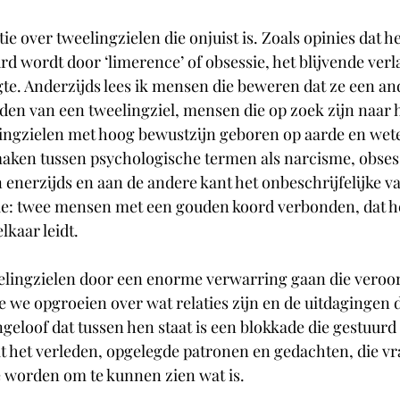
ie over tweelingzielen die onjuist is. Zoals opinies dat he
rd wordt door ‘limerence’ of obsessie, het blijvende ver
gte. Anderzijds lees ik mensen die beweren dat ze een a
nden van een tweelingziel, mensen die op zoek zijn naar h
lingzielen met hoog bewustzijn geboren op aarde en wete
aken tussen psychologische termen als narcisme, obsess
enerzijds en aan de andere kant het onbeschrijfelijke v
e: twee mensen met een gouden koord verbonden, dat hen
lkaar leidt.
eelingzielen door een enorme verwarring gaan die veroo
 we opgroeien over wat relaties zijn en de uitdagingen d
geloof dat tussen hen staat is een blokkade die gestuurd
it het verleden, opgelegde patronen en gedachten, die v
te worden om te kunnen zien wat is.