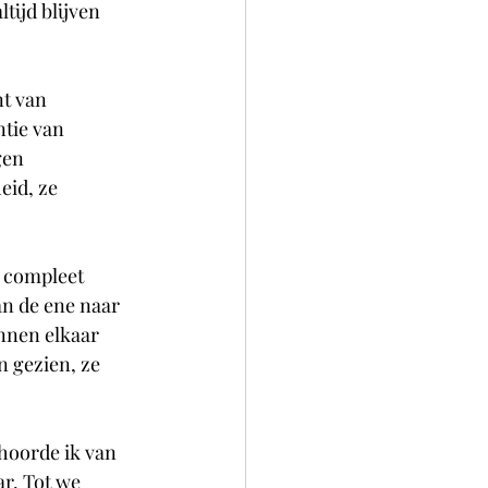
tijd blijven 
t van 
ntie van 
gen 
eid, ze 
n compleet 
n de ene naar 
nnen elkaar 
n gezien, ze 
 hoorde ik van 
ar. Tot we 