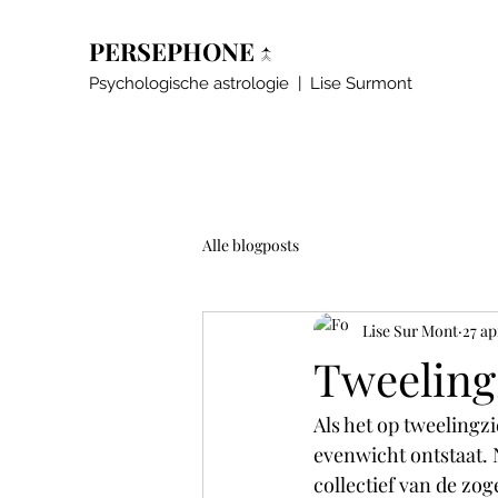
PERSEPHONE ↑
Psychologische astrologie | Lise Surmont
Alle blogposts
Lise Sur Mont
27 ap
Tweeling
Als het op tweelingz
evenwicht ontstaat. 
collectief van de zog