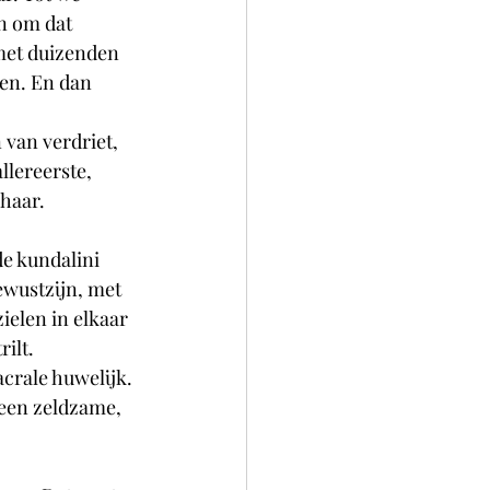
n om dat 
 met duizenden 
en. En dan 
 van verdriet, 
llereerste, 
 haar.
de kundalini 
ewustzijn, met 
ielen in elkaar 
ilt.
crale huwelijk. 
een zeldzame, 