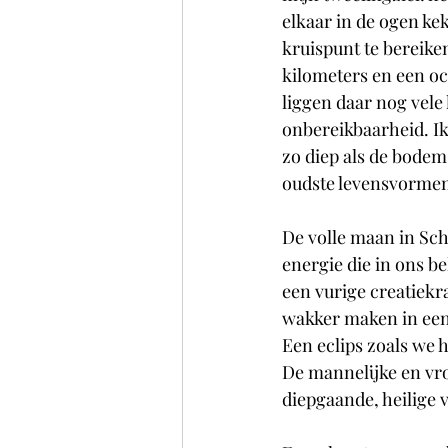
elkaar in de ogen ke
kruispunt te bereiken
kilometers en een o
liggen daar nog vele 
onbereikbaarheid. Ik 
zo diep als de bodem
oudste levensvormen 
De volle maan in Scho
energie die in ons b
een vurige creatiekra
wakker maken in een s
Een eclips zoals we 
De mannelijke en vr
diepgaande, heilige 