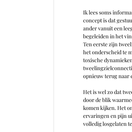
Ik lees soms informat
concept is dat gestuu
ander vanuit een lee
begeleiden in het vi
Ten eerste zijn twee
het onderscheid te m
toxische dynamieken 
tweelingzielconnecti
opnieuw terug naar e
Het is wel zo dat tw
door de blik waarmee
komen kijken. Het on
ervaringen en pijn u
volledig losgelaten 