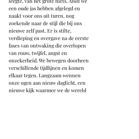
leegte, van het grote niets. Alsof we 
een oude jas hebben afgelegd en 
naakt voor ons uit turen, nog 
zoekende naar de stijl die bij ons 
nieuwe zelf past. Er is stilte, 
verdieping en overgave na de eerste 
fases van ontwaking die overlopen 
van rouw, twijfel, angst en 
onzekerheid. We bewegen doorheen 
verschillende tijdlijnen en komen 
elkaar tegen. Langzaam wennen 
onze ogen aan nieuw daglicht, een 
nieuwe kijk waarmee we de wereld 
en anderen opnemen. Nieuwe 
dromen, verlangens, kansen 
openbaren zich. We leren te leven 
met en doorheen onze energie, 
meer dan door het denken en ons 
ego met beperkte waarnemingen. 