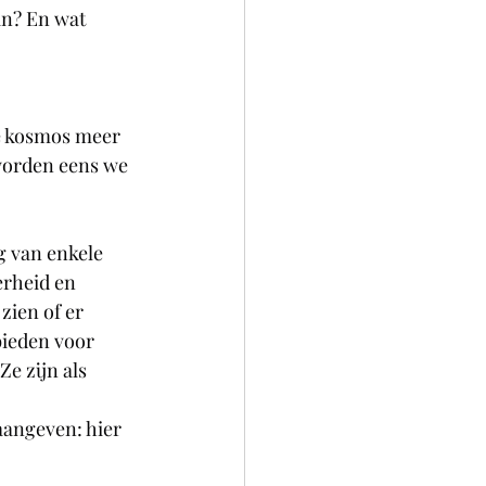
an? En wat 
de kosmos meer 
worden eens we 
g van enkele 
erheid en 
zien of er 
bieden voor 
e zijn als 
aangeven: hier 