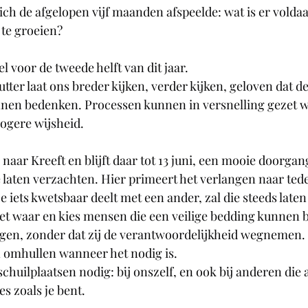
ch de afgelopen vijf maanden afspeelde: wat is er volda
te groeien?
el voor de tweede helft van dit jaar.
ter laat ons breder kijken, verder kijken, geloven dat 
unnen bedenken. Processen kunnen in versnelling gezet 
ogere wijsheid.
naar Kreeft en blijft daar tot 13 juni, een mooie doorgan
 laten verzachten. Hier primeert het verlangen naar ted
e iets kwetsbaar deelt met een ander, zal die steeds laten 
het waar en kies mensen die een veilige bedding kunnen 
ragen, zonder dat zij de verantwoordelijkheid wegnemen. Z
n omhullen wanneer het nodig is.
chuilplaatsen nodig: bij onszelf, en ook bij anderen die 
s zoals je bent.