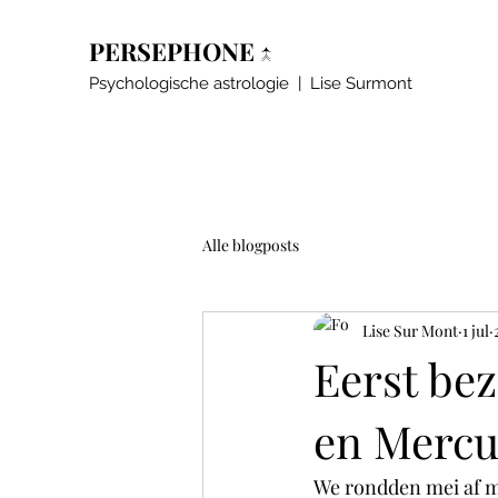
PERSEPHONE ↑
Psychologische astrologie | Lise Surmont
Alle blogposts
Lise Sur Mont
1 jul
Eerst be
en Mercur
We rondden mei af me