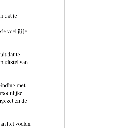
n dat je 
 voel jij je 
it dat te 
n uitstel van 
binding met 
rsoonlijke 
gezet en de 
an het voelen 