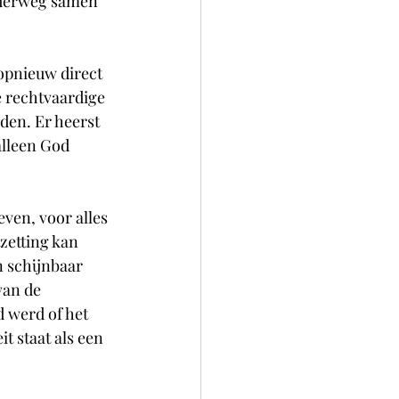
onderweg samen 
opnieuw direct 
e rechtvaardige 
en. Er heerst 
alleen God 
ven, voor alles 
zetting kan 
n schijnbaar 
van de 
d werd of het 
t staat als een 