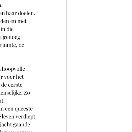
n.
van haar doelen. 
aden en met 
in die 
n genoeg 
 ruimte, de 
n hoopvolle 
r voor het 
 de eerste 
enselijke. Zo 
t.  
in een queeste 
 leven verdiept 
 jacht gaande 