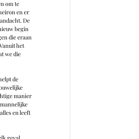
n om te 
eiron en er 
aandacht. De 
nieuw begin 
en die eraan 
Vanuit het 
t we die 
helpt de 
ouwelijke 
htige manier 
 mannelijke 
lles en leeft 
elk geval 