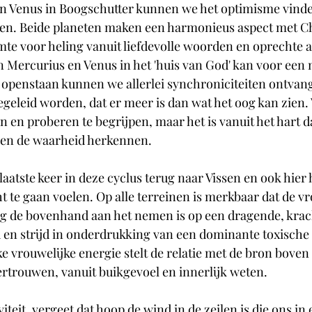
n Venus in Boogschutter kunnen we het optimisme vinde
ven. Beide planeten maken een harmonieus aspect met Ch
mte voor heling vanuit liefdevolle woorden en oprechte 
 Mercurius en Venus in het 'huis van God' kan voor een 
openstaan kunnen we allerlei synchroniciteiten ontvang
geleid worden, dat er meer is dan wat het oog kan zien. 
 en proberen te begrijpen, maar het is vanuit het hart da
n en de waarheid herkennen. 
 laatste keer in deze cyclus terug naar Vissen en ook hier 
 te gaan voelen. Op alle terreinen is merkbaar dat de vr
rug de bovenhand aan het nemen is op een dragende, krac
jd en strijd in onderdrukking van een dominante toxische
e vrouwelijke energie stelt de relatie met de bron boven a
vertrouwen, vanuit buikgevoel en innerlijk weten.
iteit, vergeet dat hoop de wind in de zeilen is die ons in 