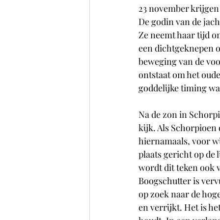
23 november krijgen
De godin van de jacht
Ze neemt haar tijd o
een dichtgeknepen oog
beweging van de voo
ontstaat om het oude 
goddelijke timing wa
Na de zon in Schorpi
kijk. Als Schorpioen
hiernamaals, voor wij
plaats gericht op de 
wordt dit teken ook 
Boogschutter is vervu
op zoek naar de hoger
en verrijkt. Het is h