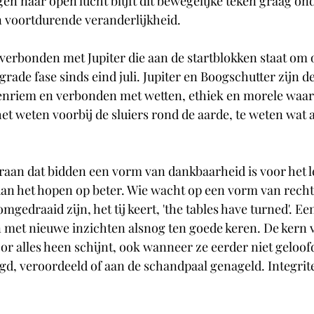
gen naar open lucht blijft dit bewegelijke teken graag 
 voortdurende veranderlijkheid. 
verbonden met Jupiter die aan de startblokken staat om 
grade fase sinds eind juli. Jupiter en Boogschutter zijn d
enriem en verbonden met wetten, ethiek en morele waard
et weten voorbij de sluiers rond de aarde, te weten wat 
eraan dat bidden een vorm van dankbaarheid is voor het le
dan het hopen op beter. Wie wacht op een vorm van recht
omgedraaid zijn, het tij keert, 'the tables have turned'. Ee
n met nieuwe inzichten alsnog ten goede keren. De kern 
or alles heen schijnt, ook wanneer ze eerder niet geloof
d, veroordeeld of aan de schandpaal genageld. Integritei