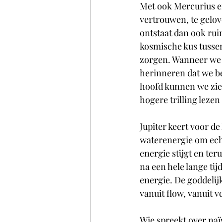
Met ook Mercurius e
vertrouwen, te gelo
ontstaat dan ook rui
kosmische kus tussen
zorgen. Wanneer we 
herinneren dat we be
hoofd kunnen we zien
hogere trilling leze
Jupiter keert voor de
waterenergie om echt
energie stijgt en te
na een hele lange ti
energie. De goddelijk
vanuit flow, vanuit 
Wie spreekt over naïv