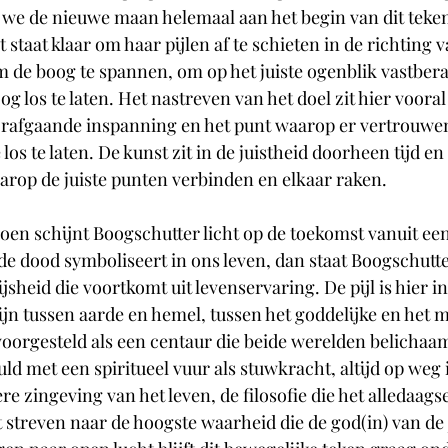
 we de nieuwe maan helemaal aan het begin van dit teke
 staat klaar om haar pijlen af te schieten in de richting 
m de boog te spannen, om op het juiste ogenblik vastber
 los te laten. Het nastreven van het doel zit hier vooral 
rafgaande inspanning en het punt waarop er vertrouwe
los te laten. De kunst zit in de juistheid doorheen tijd en
arop de juiste punten verbinden en elkaar raken. 
oen schijnt Boogschutter licht op de toekomst vanuit ee
 de dood symboliseert in ons leven, dan staat Boogschutte
sheid die voortkomt uit levenservaring. De pijl is hier in
lijn tussen aarde en hemel, tussen het goddelijke en het m
voorgesteld als een centaur die beide werelden belichaam
ld met een spiritueel vuur als stuwkracht, altijd op weg 
e zingeving van het leven, de filosofie die het alledaagse
et streven naar de hoogste waarheid die de god(in) van de