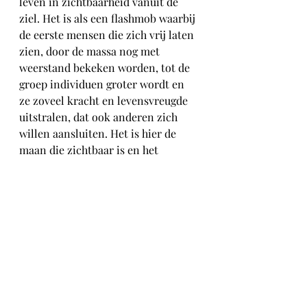
leven in zichtbaarheid vanuit de 
ziel. Het is als een flashmob waarbij 
de eerste mensen die zich vrij laten 
zien, door de massa nog met 
weerstand bekeken worden, tot de 
groep individuen groter wordt en 
ze zoveel kracht en levensvreugde 
uitstralen, dat ook anderen zich 
willen aansluiten. Het is hier de 
maan die zichtbaar is en het 
buikgevoel haalt het dan ook van de 
beperkingen in het denken. Creëer 
uit het hart, niet uit verlangen naar 
populariteit.
Venus staat in verhoging in Vissen 
en helpt om contact te maken met 
wat we verlangen op zielsniveau. 
Het vierkant met Mars in 