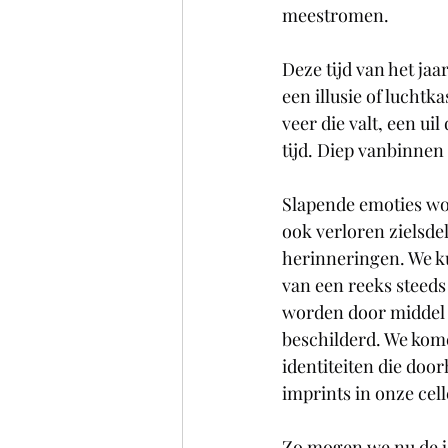
meestromen.
Deze tijd van het jaa
een illusie of luchtk
veer die valt, een uil
tijd. Diep vanbinnen i
Slapende emoties wo
ook verloren zielsde
herinneringen. We ku
van een reeks steed
worden door middel va
beschilderd. We komen
identiteiten die doo
imprints in onze cel
Zo mogen we nu de j