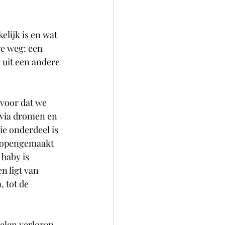
elijk is en wat 
re weg: een 
s uit een andere 
voor dat we 
 via dromen en 
e onderdeel is 
n opengemaakt 
baby is 
n ligt van 
 tot de 
elen verloren 