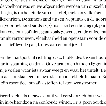
efde voelbaar was en we afgesneden werden van onszelf. 
begin, is nu het einde van de cirkel, met een volle focus 
 dierenriem. De samenstand tussen Neptunus en de noord
(voor het eerst sinds 1858) markeert een belangrijk punt
an voelen alsof niets gaat zoals gewenst en de enige ma
 vanuit vertrouwen, vloeibaarheid en openstaan voor de 
est liefdevolle pad, trouw aan en met jezelf.
eert het hartportaal richting 22-2. Blokkades tussen hoof
ar in spanning en druk. Onze armen en handen liggen in
n je voelen waar iets zwaar weegt en waar het tintelt. De
daar ontstaat een nieuwe stroom in het hele lichaam. B
 zijn essentieel om afvalstoffen te laten wegstromen.
eert zich iets nieuws vanuit wat eerst onzichtbaar was.
pin in ochtendzon na een koude winter. Er is geen oordeel