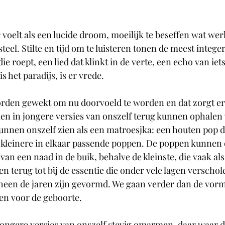
r voelt als een lucide droom, moeilijk te beseffen wat werk
asteel. Stilte en tijd om te luisteren tonen de meest intege
 die roept, een lied dat klinkt in de verte, een echo van iet
s het paradijs, is er vrede.
rden gewekt om nu doorvoeld te worden en dat zorgt er
len in jongere versies van onszelf terug kunnen ophalen
nnen onszelf zien als een matroesjka: een houten pop di
s kleinere in elkaar passende poppen. De poppen kunne
n een naad in de buik, behalve de kleinste, die vaak als 
 terug tot bij de essentie die onder vele lagen verschole
rheen de jaren zijn gevormd. We gaan verder dan de vorm,
len voor de geboorte.
ongere versies van onszelf stevig omarmen, daar waar d