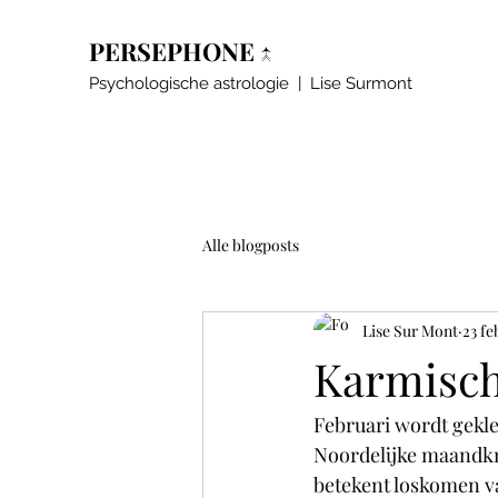
PERSEPHONE ↑
Psychologische astrologie | Lise Surmont
Alle blogposts
Lise Sur Mont
23 fe
Karmische
Februari wordt gekle
Noordelijke maandkno
betekent loskomen va