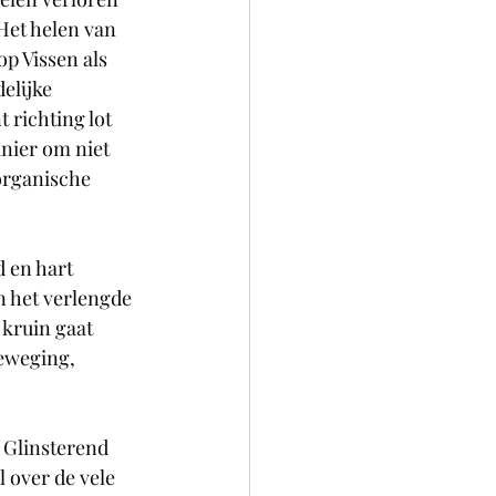
Het helen van 
op Vissen als 
elijke 
 richting lot 
nier om niet 
organische 
d en hart 
 het verlengde 
 kruin gaat 
eweging, 
 Glinsterend 
 over de vele 