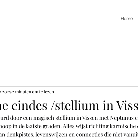
Home
b 2025
2 minuten om te lezen
 eindes /stellium in Vis
urd door een magisch stellium in Vissen met Neptunus e
op in de laatste graden. Alles wijst richting karmische 
n denkpistes, levenswijzen en connecties die niet vanuit 