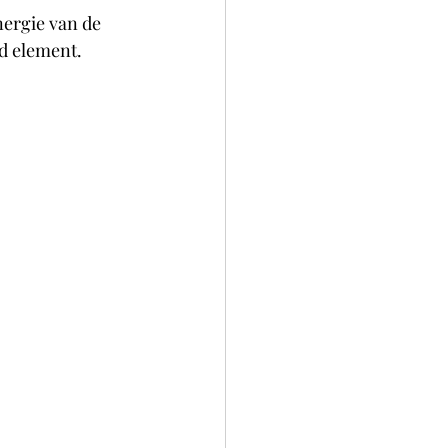
nergie van de 
d element. 