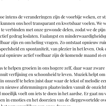
oe intens de veranderingen zijn de voorbije weken, er s
 kunnen ons heel transparant en kwetsbaar voelen. We
s te verbinden met onze gewonde delen, zodat we de pij
ctief gedrag loslaten. Faalangst en minderwaardigheids
lbaar zijn en om heling vragen. Zo ontstaat opnieuw rui
speelsheid en spontaniteit, van plezier in het leven. Ook
zal opnieuw actief voelbaar zijn de komende maand 16 en 
s te helpen groeien in ons hogere zelf, daar waar zware
uit verfijning en schoonheid te leven. Muziek helpt om 
n onszelf te helen juist daar waar de tekst of melodie ee
nen nieuwe afstemmingen plaatsvinden vanuit de onzicht
moeilijk voelt om iets te doen in het aardse. Er gaat nu 
jgen in emoties en het doorzien van de diepgewortelde ov