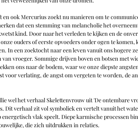
 het verwezenlijken van onze dromen. 
eft en ook Mercurius zoekt nu manieren om te communice
erken dat een stemming van melancholie het overneemt
kwetst kind. Door naar het verleden te kijken en de onve
ot onze ouders of eerste opvoeders onder ogen te komen,
n. In een zoektocht naar een leven vanuit ons hogere ze
en van vroeger. Sommige drijven boven en botsen met wi
trekken ons naar de bodem, waar we onze diepste angste
 voor verlating, de angst om vergeten te worden, de an
lie wel het verhaal Skelettenvrouw uit 'De ontembare vr
s. Dit verhaal zit vol symboliek en vertelt vanuit het wate
energetisch vlak speelt. Diepe karmische processen bin
uwelijke, die zich uitdrukken in relaties. 