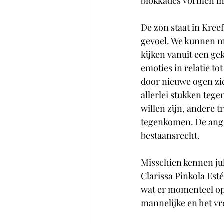
blokkades vormen in
De zon staat in Kre
gevoel. We kunnen m
kijken vanuit een ge
emoties in relatie t
door nieuwe ogen zie
allerlei stukken teg
willen zijn, andere 
tegenkomen. De angst
bestaansrecht. 
Misschien kennen jul
Clarissa Pinkola Esté
wat er momenteel op 
mannelijke en het vro