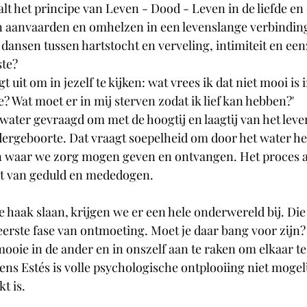
lt het principe van Leven - Dood - Leven in de liefde en
n aanvaarden en omhelzen in een levenslange verbinding
e dansen tussen hartstocht en verveling, intimiteit en e
ste?
 uit om in jezelf te kijken: wat vrees ik dat niet mooi is i
ie? Wat moet er in mij sterven zodat ik lief kan hebben?'
ater gevraagd om met de hoogtij en laagtij van het leve
ergeboorte. Dat vraagt soepelheid om door het water he
 waar we zorg mogen geven en ontvangen. Het proces a
ht van geduld en mededogen. 
 haak slaan, krijgen we er een hele onderwereld bij. Die i
 eerste fase van ontmoeting. Moet je daar bang voor zijn
mooie in de ander en in onszelf aan te raken om elkaar te
ns Estés is volle psychologische ontplooiing niet mogeli
t is. 