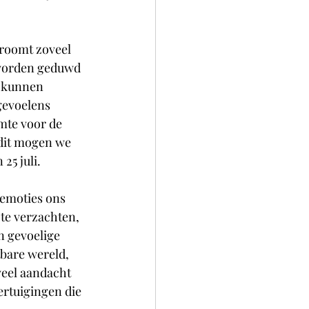
troomt zoveel 
 worden geduwd 
n kunnen 
gevoelens 
mte voor de 
 dit mogen we 
25 juli. 
 emoties ons 
te verzachten, 
n gevoelige 
bare wereld, 
veel aandacht 
ertuigingen die 