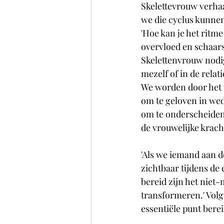
Skelettevrouw verhaa
we die cyclus kunne
'Hoe kan je het ritm
overvloed en schaar
Skelettenvrouw nodigt
mezelf of in de relat
We worden door het w
om te geloven in wed
om te onderscheiden
de vrouwelijke krac
'Als we iemand aan de
zichtbaar tijdens de
bereid zijn het niet-
transformeren.' Volge
essentiële punt bereik