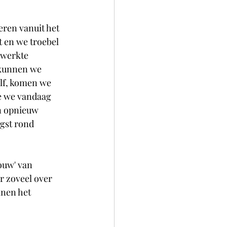
ren vanuit het 
 en we troebel 
rwerkte 
 kunnen we 
lf, komen we 
e we vandaag 
n opnieuw 
gst rond 
ouw' van 
r zoveel over 
nen het 